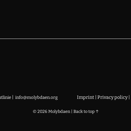
|
Imprint
|
Privacy policy
tlinie
info@molybdaen.org
© 2026
Molybdaen
|
Back to top ↑